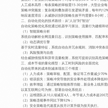
​人工成本高昂：每条策略的审核需15-30分钟，大型企业
​策略冲突频发：复杂规则叠加易引发逻辑矛盾，每年约12
​响应速度滞后：从威胁识别到策略生效平均需要6-8小时
二、自动化优化的技术路径：从“人治”到“智治”
自动化策略优化系统通过机器学习算法、流量行为建模和
（1）​智能策略分析​
系统自动解析全网流量日志，识别策略使用频率、匹配率和
（2）​动态调优引擎​
基于实时流量特征，系统自动合并冗余规则、消除冲突条目，
（3）​风险预测与自愈​
结合威胁情报库和异常流量检测，系统可提前识别高危策
三、成本节省的量化模型：从工时到风险的全面优化
自动化带来的成本削减体现在三个维度：
​（1）人力成本：策略审核、配置、验证等工作量减少70%，
（2）​错误损失：策略冲突导致的安全事件处理成本降低8
​（3）效率增益：通过策略智能推荐功能，新业务上线所需
以某互联网公司为例，部署自动化系统后：
（1）运维团队从10人缩减至4人，年节省人力成本超200
（2）策略违规事件同比下降92%；
（3）安全策略迭代速度从按月计算升级为按天执行。