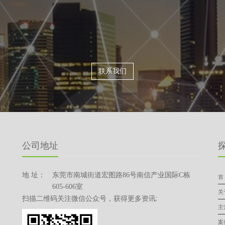
联系我们
公司地址
探
地 址：
东莞市南城街道宏图路86号南信产业国际C栋
首
605-606室
关
扫描二维码关注微信公众号，获得更多资讯:
主
案