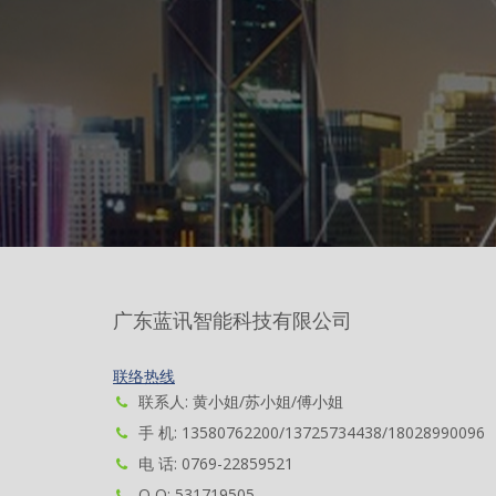
广东蓝讯智能科技有限公司
联络热线
联系人: 黄小姐/苏小姐/傅小姐
手 机: 13580762200/13725734438/18028990096
电 话: 0769-22859521
Q Q: 531719505