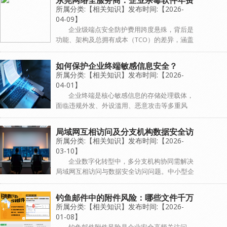
东莞网络全服务商：企业杀毒软件年费
精准防护，平衡安全与协同效率。广东蓝...
所属分类:【相关知识】发布时间:【2026-
相差10倍？
04-09】
企业级端点安全防护费用跨度悬殊，背后是
功能、架构及总拥有成本（TCO）的差异，涵盖
基础防病毒、一体化AES、高级EDR等不同定位
方案，企业可采用混合部署平衡成本与防护效
如何保护企业终端敏感信息安全？
果，选型核心是匹配自身风险与资源...
所属分类:【相关知识】发布时间:【2026-
04-01】
企业终端是核心敏感信息的存储处理载体，
面临违规外发、外设滥用、恶意攻击等多重风
险，需从四大维度构建全闭环防护：技术防护阻
断泄露源头，精准权限管控遵循最小特权原则，
局域网互相访问及分支机构数据安全访
行为审计实现操作留痕与异常预警，管理规...
所属分类:【相关知识】发布时间:【2026-
问解决方案
03-10】
企业数字化转型中，多分支机构协同需解决
局域网互相访问与数据安全访问问题。中小型企
业可通过路由器静态路由实现基础互联，大型企
业推荐SD-WAN智能组网提升效率；数据安全访
钓鱼邮件中的附件风险：哪些文件千万
问需加密传输、访问权限管控、安全...
所属分类:【相关知识】发布时间:【2026-
不能打开？
01-08】