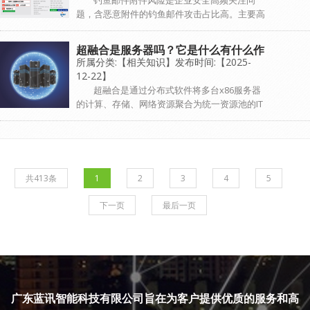
钓鱼邮件附件风险是企业安全高频关注问
题，含恶意附件的钓鱼邮件攻击占比高。主要高
危文件类型包括可执行文件（直接运行触发恶意
程序）、宏嵌套文档（通过宏代码无交互执行，
超融合是服务器吗？它是什么有什么作
攻击成功率高）、动态PDF与压缩包（嵌...
所属分类:【相关知识】发布时间:【2025-
用？
12-22】
超融合是通过分布式软件将多台x86服务器
的计算、存储、网络资源聚合为统一资源池的IT
基础架构解决方案，而非服务器本身。其以节点
横向扩展，深度集成资源，简化部署运维，核心
价值是化繁为简，成为企业数字化转...
共413条
1
2
3
4
5
下一页
最后一页
广东蓝讯智能科技有限公司旨在为客户提供优质的服务和高